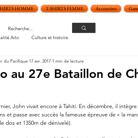
SHIRTS HOMME
T-SHIRTS FEMME
Accessoires
Gamm
alité Aito
Culture et histoire
er du Pacifique
17 avr. 2017
1 min de lecture
o au 27e Bataillon de C
oiles sur 5.
ier, John vivait encore à Tahiti. En décembre, il intègre 
ns et passe avec succès la fameuse épreuve de « la march
 le dos et 1350m de dénivelé).