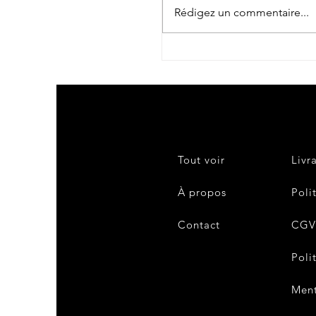
Rédigez un commentaire...
Tout voir
Livr
À propos
Poli
Contact
CG
Poli
Ment