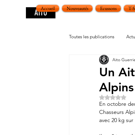
Accueil
Nouveautés
Ecussons
T-
AITO
Toutes les publications
Actu
Aito Guerri
Un Ait
Alpins
Noté NaN ét
En octobre dern
Chasseurs Alpi
avec 20 kg sur