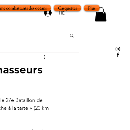
e combattants des océans
Casquettes
Plus
HE
hasseurs
le 27e Bataillon de 
e à la tarte » (20 km 