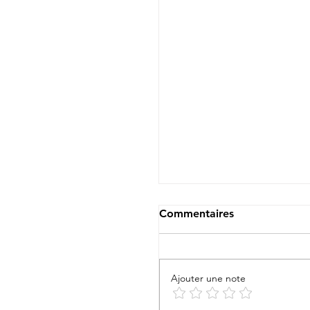
Commentaires
Te Aito Ma’ohi !
Ajouter une note