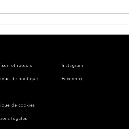
Petite histoire du béret
militaire....
aison et retours
Instagram
tique de boutique
Facebook
V
tique de cookies
ions légales