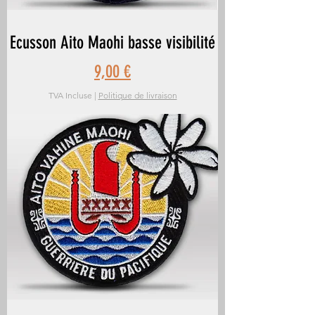
Ecusson Aito Maohi basse visibilité
Prix
9,00 €
TVA Incluse
|
Politique de livraison