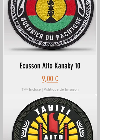
Ecusson Aito Kanaky 10
Prix
9,00 €
TVA Incluse
|
Politique de livraison