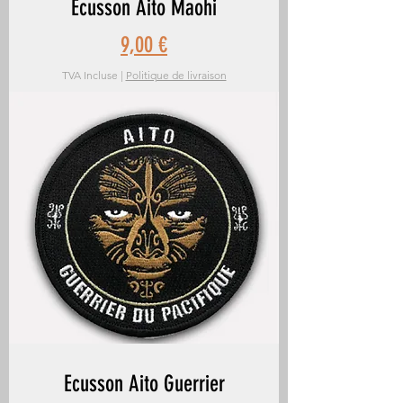
Ecusson Aito Maohi
Prix
9,00 €
TVA Incluse
|
Politique de livraison
Ecusson Aito Guerrier