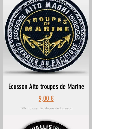
Ecusson Aito troupes de Marine
Prix
9,00 €
TVA Incluse
|
Politique de livraison