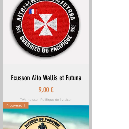
Ecusson Aito Wallis et Futuna
Prix
9,00 €
TVA Incluse
|
Politique de livraison
Nouveau !