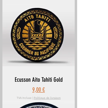
Ecusson Aito Tahiti Gold
Prix
9,00 €
TVA Incluse
|
Politique de livraison