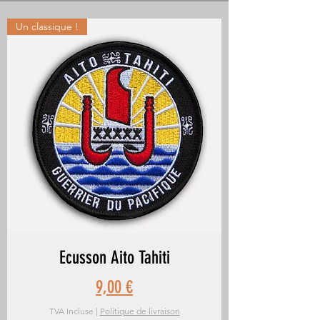
Un classique !
Ecusson Aito Tahiti
Prix
9,00 €
TVA Incluse
|
Politique de livraison