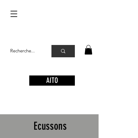
AITO
Ecussons