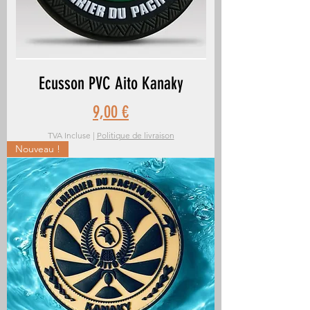
Ecusson PVC Aito Kanaky
Prix
9,00 €
TVA Incluse
|
Politique de livraison
Nouveau !