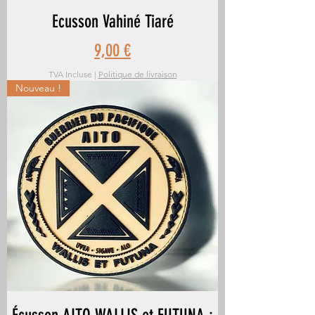
Ecusson Vahiné Tiaré
Prix
9,00 €
TVA Incluse
|
Politique de livraison
Nouveau !