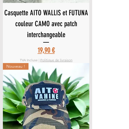
Casquette AITO WALLIS et FUTUNA
couleur CAMO avec patch
interchangeable
Prix
19,90 €
TVA Incluse
|
Politique de livraison
Nouveau !