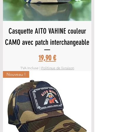
Casquette AITO VAHINE couleur
CAMO avec patch interchangeable
Prix
19,90 €
TVA Incluse
|
Politique de livraison
Nouveau !