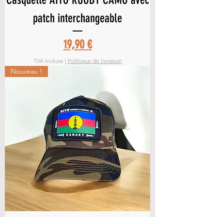
patch interchangeable
Prix
19,90 €
TVA Incluse
|
Politique de livraison
Nouveau !