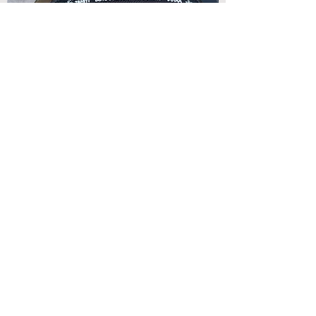
Ecusson AITO MAOHI compatible
casquette AITO
Prix
9,00 €
TVA Incluse
|
Politique de livraison