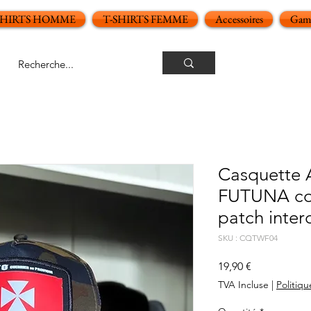
SHIRTS HOMME
T-SHIRTS FEMME
Accessoires
Gamm
Casquette 
FUTUNA co
patch inte
SKU : CQTWF04
Prix
19,90 €
TVA Incluse
|
Politiqu