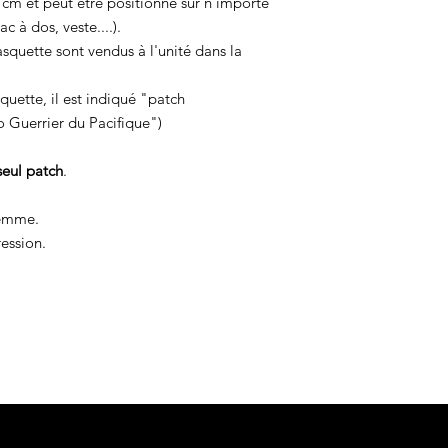
5 cm et peut être positionné sur n'importe
c à dos, veste....).
squette sont vendus à l'unité dans la
asquette, il est indiqué "patch
o Guerrier du Pacifique")
seul patch
.
femme.
ession.