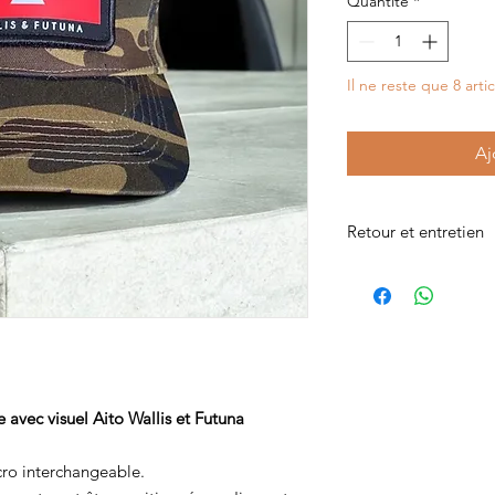
Quantité
*
Il ne reste que 8 arti
Aj
Retour et entretien
Ne pas passer à la ma
Lavage à la main au s
tremper la casquette
Les casquettes ne so
 avec visuel Aito Wallis et Futuna
ro interchangeable.