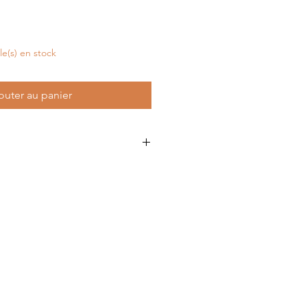
cle(s) en stock
outer au panier
chine à laver.
avon de Marseille sans faire
.
nt ni reprises ni échangées