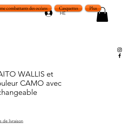
e combattants des océans
Casquettes
Plus
HE
AITO WALLIS et
uleur CAMO avec
rchangeable
e de livraison