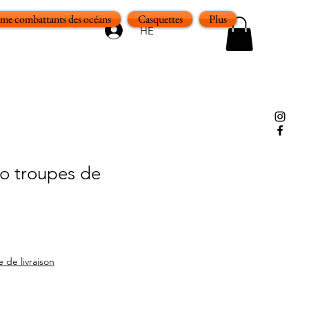
e combattants des océans
Casquettes
Plus
HE
o troupes de
e de livraison