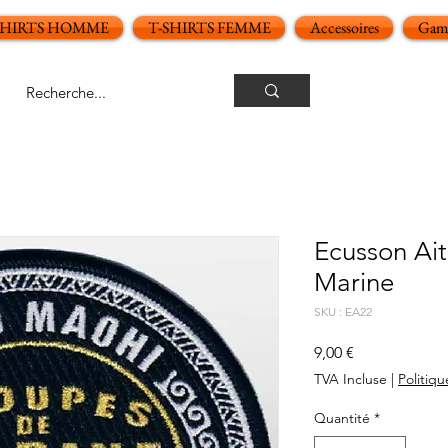
SHIRTS HOMME
T-SHIRTS FEMME
Accessoires
Gamm
Ecusson Ait
Marine
SKU : EA22
Prix
9,00 €
TVA Incluse
|
Politiqu
Quantité
*