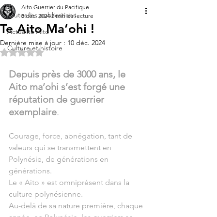
Aito Guerrier du Pacifique
Toutes les publications
8 déc. 2024
2 min de lecture
Te Aito Ma’ohi !
Actualité Aito
Dernière mise à jour :
10 déc. 2024
Culture et histoire
Noté NaN étoiles sur 5.
Depuis près de 3000 ans, le 
Aito ma’ohi s’est forgé une 
réputation de guerrier 
exemplaire
. 
Courage, force, abnégation, tant de 
valeurs qui se transmettent en 
Polynésie, de générations en 
générations. 
Le « Aito » est omniprésent dans la 
culture polynésienne. 
Au-delà de sa nature première, chaque 