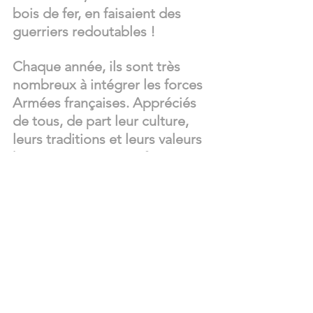
bois de fer, en faisaient des 
guerriers redoutables !
Chaque année, ils sont très 
nombreux à intégrer les forces 
Armées françaises. Appréciés 
de tous, de part leur culture, 
leurs traditions et leurs valeurs 
humaines, c’est avec fierté et 
honneur qu’ils servent sous le 
drapeau bleu-blanc-rouge.
Si
 vous avez passé quelques 
années dans l’institution, les 
souvenirs d’un barbecue 
rythmé aux sons des ukuleles 
devraient sûrement vous 
revenir en mémoire…