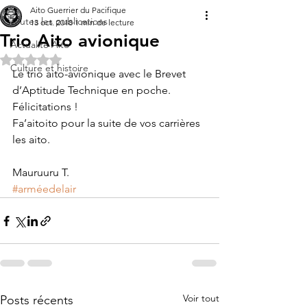
Aito Guerrier du Pacifique
Toutes les publications
13 oct. 2018
1 min de lecture
Trio Aito avionique
Actualité Aito
Noté NaN étoiles sur 5.
Culture et histoire
Le trio aito-avionique avec le Brevet 
d’Aptitude Technique en poche. 
Félicitations !
Fa’aitoito pour la suite de vos carrières 
les aito.
Mauruuru T.
#arméedelair
Voir tout
Posts récents