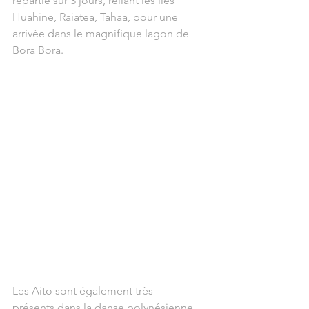
répartie sur 3 jours, reliant les îles 
Huahine, Raiatea, Tahaa, pour une 
arrivée dans le magnifique lagon de 
Bora Bora.
Les Aito sont également très 
présents dans la danse polynésienne. 