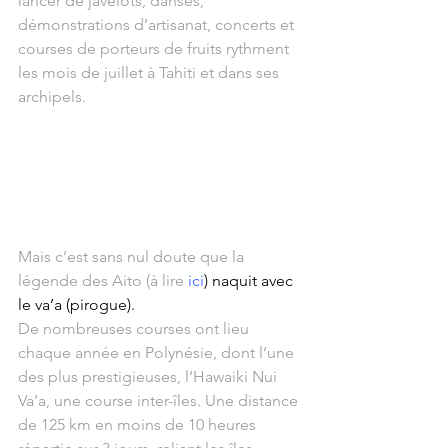
lancer de javelots, danses, 
démonstrations d’artisanat, concerts et 
courses de porteurs de fruits rythment 
les mois de juillet à Tahiti et dans ses 
archipels.
Mais c’est sans nul doute que la 
légende des Aito (à lire 
ici
) naquit avec 
le va’a (pirogue).
De nombreuses courses ont lieu 
chaque année en Polynésie, dont l’une 
des plus prestigieuses, l’Hawaiki Nui 
Va’a, une course inter-îles. Une distance 
de 125 km en moins de 10 heures 