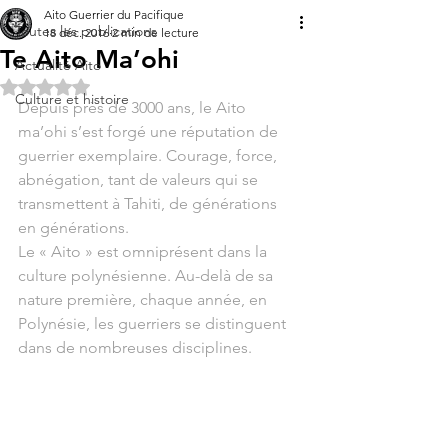
Aito Guerrier du Pacifique
Toutes les publications
18 déc. 2016
2 min de lecture
Te Aito Ma’ohi
Actualité Aito
Noté NaN étoiles sur 5.
Culture et histoire
Depuis près de 3000 ans, le Aito 
ma’ohi s’est forgé une réputation de 
guerrier exemplaire. Courage, force, 
abnégation, tant de valeurs qui se 
transmettent à Tahiti, de générations 
en générations.
Le « Aito » est omniprésent dans la 
culture polynésienne. Au-delà de sa 
nature première, chaque année, en 
Polynésie, les guerriers se distinguent 
dans de nombreuses disciplines.