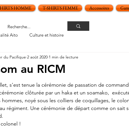
SHIRTS HOMME
T-SHIRTS FEMME
Accessoires
Gamm
alité Aito
Culture et histoire
er du Pacifique
2 août 2020
1 min de lecture
Com au RICM
oiles sur 5.
illet, s’est tenue la cérémonie de passation de comman
cérémonie clôturée par un haka et un soamako,  exécutés
 hommes, noyé sous les colliers de coquillages, le colo
x au régiment. Une cérémonie de départ comme on sait si 
.  
 colonel !