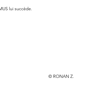
MUS lui succède. 
© RONAN Z.