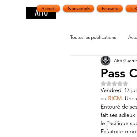
Accueil
Nouveautés
Ecussons
T-
AITO
Toutes les publications
Actu
Aito Guerri
Pass 
Noté NaN ét
Vendredi 17 ju
au 
RICM
. Une 
Entouré de ses
fait ses adieu
le Pacifique sud
Fa’aitoito mon