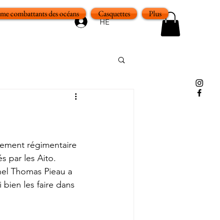
e combattants des océans
Casquettes
Plus
HE
dement régimentaire 
 par les Aito. 
nel Thomas Pieau a 
bien les faire dans 