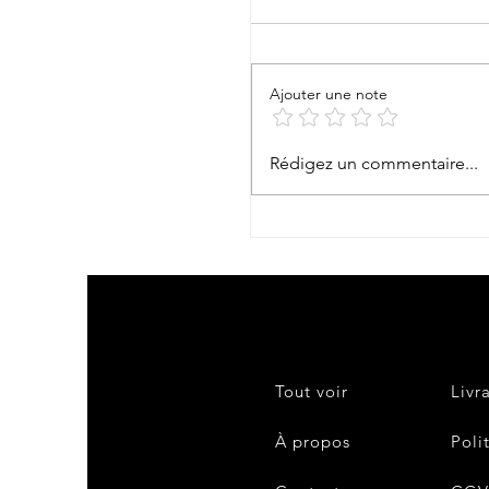
Te Aito Ma’ohi !
Ajouter une note
Rédigez un commentaire...
Tout voir
Livr
À propos
Poli