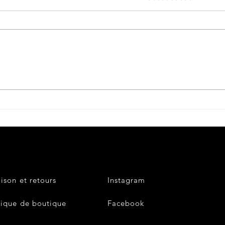
Petite histoire du béret
militaire....
aison et retours
Instagram
tique de boutique
Facebook