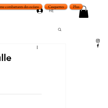
e combattants des océans
Casquettes
Plus
HE
lle