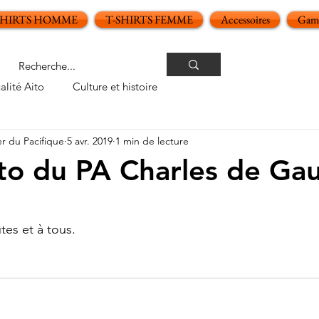
SHIRTS HOMME
T-SHIRTS FEMME
Accessoires
Gamm
alité Aito
Culture et histoire
er du Pacifique
5 avr. 2019
1 min de lecture
to du PA Charles de Gau
oiles sur 5.
!
utes et à tous.