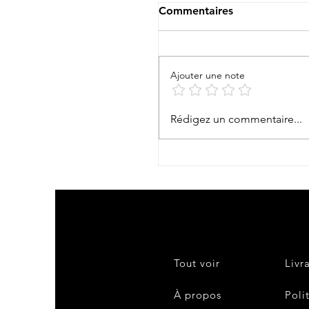
Commentaires
Te Aito Ma’ohi !
Ajouter une note
Rédigez un commentaire...
Tout voir
Livr
À propos
Poli