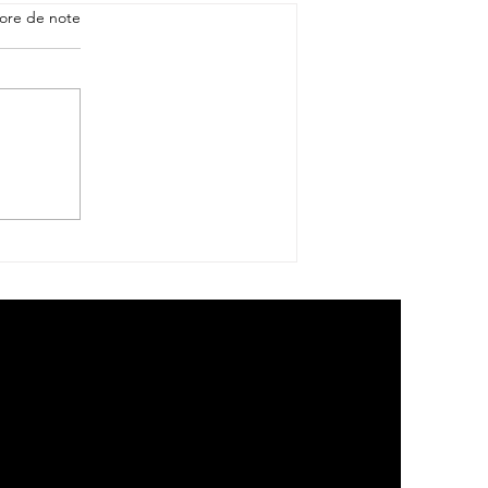
ore de note
Les Guerriers du XV du
Pacifique