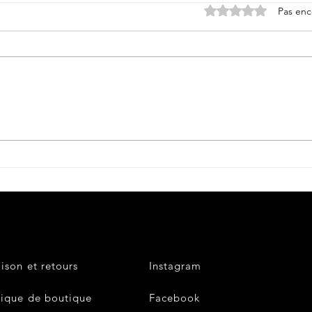
Noté 0 étoile sur 5.
Pas enc
Petite histoire du béret
militaire....
aison et retours
Instagram
tique de boutique
Facebook