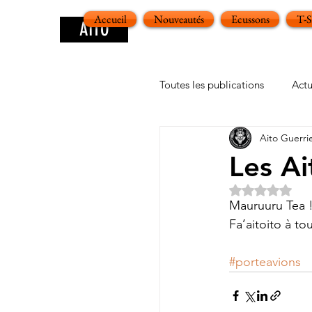
Accueil
Nouveautés
Ecussons
T-
AITO
Toutes les publications
Actu
Aito Guerri
Les Ai
Noté NaN ét
Mauruuru Tea 
Fa’aitoito à to
#porteavions