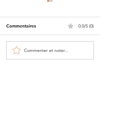
Commentaires
0.0/5 (0)
Commenter et noter...
Petite histoire du béret
Les Guerriers d
militaire....
Pacifique
Tout voir
À propos
Contact
Livraison et retours