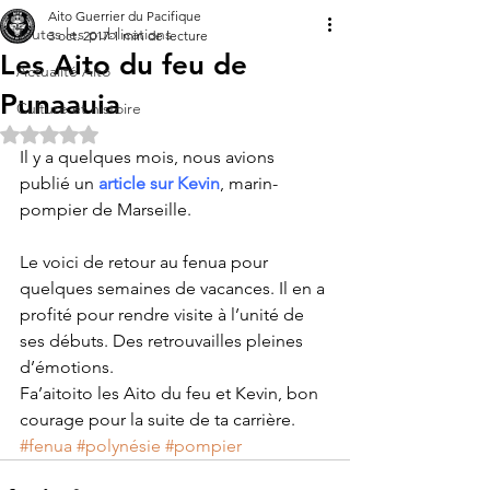
Aito Guerrier du Pacifique
Toutes les publications
3 oct. 2017
1 min de lecture
Les Aito du feu de
Actualité Aito
Punaauia
Culture et histoire
Noté NaN étoiles sur 5.
Il y a quelques mois, nous avions 
publié un 
article sur Kevin
, marin-
pompier de Marseille.
Le voici de retour au fenua pour 
quelques semaines de vacances. Il en a 
profité pour rendre visite à l’unité de 
ses débuts. Des retrouvailles pleines 
d’émotions.
Fa’aitoito les Aito du feu et Kevin, bon 
courage pour la suite de ta carrière.
#fenua
#polynésie
#pompier