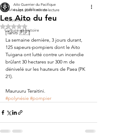
Aito Guerrier du Pacifique
Toutes les publications
4 sept. 2019
1 min de lecture
Les Aito du feu
Actualité Aito
Noté NaN étoiles sur 5.
Culture et histoire
[Tahiti 🇵🇫]
La semaine dernière, 3 jours durant, 
125 sapeurs-pompiers dont le Aito 
Tuigana ont lutté contre un incendie 
brûlant 30 hectares sur 300 m de 
dénivelé sur les hauteurs de Paea (PK 
21).
Mauruuru Teraitini.
#polynésie
#pompier