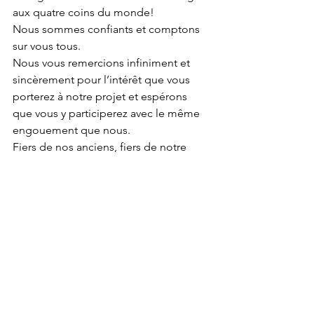
aux quatre coins du monde!
Nous sommes confiants et comptons 
sur vous tous.
Nous vous remercions infiniment et 
sincèrement pour l’intérêt que vous 
porterez à notre projet et espérons 
que vous y participerez avec le même 
engouement que nous.
Fiers de nos anciens, fiers de notre 
culture, fiers de nos racines!
Te aroha ia rahi!
TE TAMA DU 21
PS : Pour ceux qui ont un doute sur nos 
identités, vous avez été des milliers à 
nous encourager lors de l’hommage 
que nous rendions à 11 valeureux 
soldats polynésiens morts pour la 