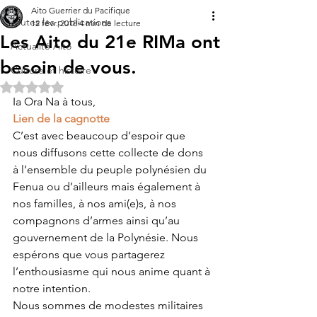
Aito Guerrier du Pacifique
Toutes les publications
12 févr. 2018
4 min de lecture
Les Aito du 21e RIMa ont
Actualité Aito
besoin de vous.
Culture et histoire
Noté NaN étoiles sur 5.
Ia Ora Na à tous,
Lien de la cagnotte
C’est avec beaucoup d’espoir que 
nous diffusons cette collecte de dons 
à l’ensemble du peuple polynésien du 
Fenua ou d’ailleurs mais également à 
nos familles, à nos ami(e)s, à nos 
compagnons d’armes ainsi qu’au 
gouvernement de la Polynésie. Nous 
espérons que vous partagerez 
l’enthousiasme qui nous anime quant à 
notre intention.
Nous sommes de modestes militaires 