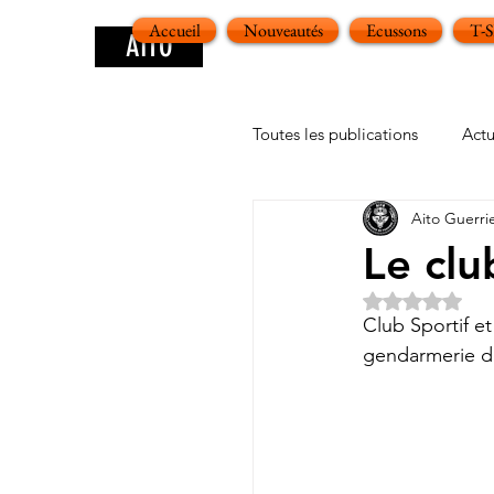
Accueil
Nouveautés
Ecussons
T-
AITO
Toutes les publications
Actu
Aito Guerri
Le club
Noté NaN ét
Club Sportif e
gendarmerie d