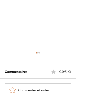
Commentaires
0.0/5 (0)
Commenter et noter...
Petite histoire du béret
Les Guerriers d
militaire....
Pacifique