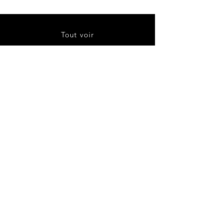
Tout voir
À propos
Contact
Livraison et retours
Politique de boutique
CGV
Politique de cookies
Mentions légales