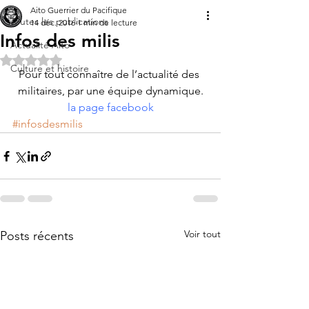
Aito Guerrier du Pacifique
Toutes les publications
14 déc. 2016
1 min de lecture
Infos des milis
Actualité Aito
Noté NaN étoiles sur 5.
Culture et histoire
Pour tout connaître de l’actualité des 
militaires, par une équipe dynamique.
la page facebook
#infosdesmilis
Voir tout
Posts récents