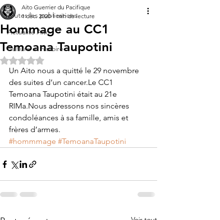
Aito Guerrier du Pacifique
Toutes les publications
1 déc. 2020
1 min de lecture
Hommage au CC1
Actualité Aito
Temoana Taupotini
Culture et histoire
Noté NaN étoiles sur 5.
Un Aito nous a quitté le 29 novembre 
des suites d’un cancer.Le CC1 
Temoana Taupotini était au 21e 
RIMa.Nous adressons nos sincères 
condoléances à sa famille, amis et 
frères d’armes.
#hommmage
#TemoanaTaupotini
Voir tout