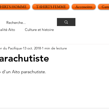
SHIRTS HOMME
T-SHIRTS FEMME
Accessoires
Gamm
alité Aito
Culture et histoire
er du Pacifique
13 oct. 2018
1 min de lecture
arachutiste
oiles sur 5.
d’un Aito parachutiste.