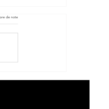
ore de note
Les Guerriers du XV du
Pacifique