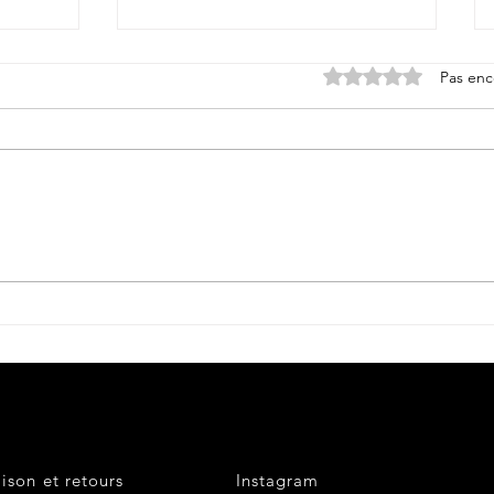
Noté 0 étoile sur 5.
Pas enc
Petite histoire du béret
militaire....
aison et retours
Instagram