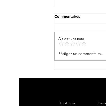
Commentaires
Te Aito Ma’ohi !
Ajouter une note
Rédigez un commentaire...
Tout voir
Livr