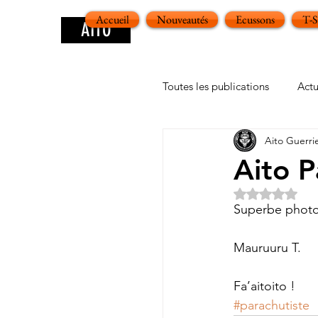
Accueil
Nouveautés
Ecussons
T-
AITO
Toutes les publications
Actu
Aito Guerri
Aito P
Noté NaN ét
Superbe photo 
Mauruuru T.
Fa’aitoito !
#parachutiste