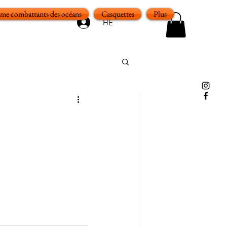
e combattants des océans
Casquettes
Plus
HE