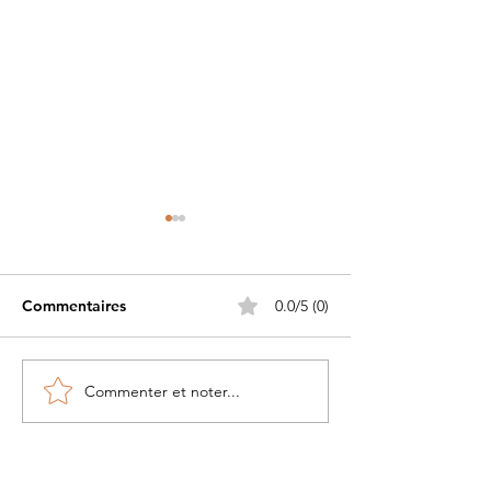
Commentaires
0.0/5 (0)
Commenter et noter...
Petite histoire du béret
Les Guerriers d
militaire....
Pacifique