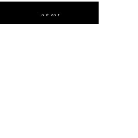
Tout voir
À propos
Contact
Livraison et retours
Politique de boutique
CGV
Politique de cookies
Mentions légales
Instagram