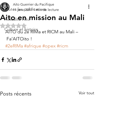
Aito Guerrier du Pacifique
Toutes les publications
11 janv. 2017
1 min de lecture
Aito en mission au Mali
Actualité Aito
Noté NaN étoiles sur 5.
Culture et histoire
AITO du 2e RIMa et RICM au Mali –
 Fa’AITOito !
#2eRIMa
#afrique
#opex
#ricm
Voir tout
Posts récents