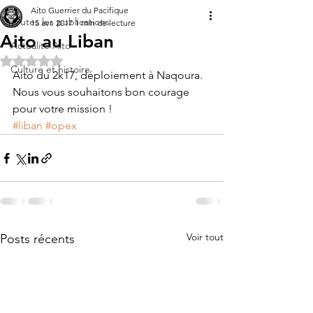
Aito Guerrier du Pacifique
Toutes les publications
15 avr. 2017
1 min de lecture
Aito au Liban
Actualité Aito
Noté NaN étoiles sur 5.
Culture et histoire
Aito du 2k17, déploiement à Naqoura. 
Nous vous souhaitons bon courage 
pour votre mission !
#liban
#opex
Voir tout
Posts récents