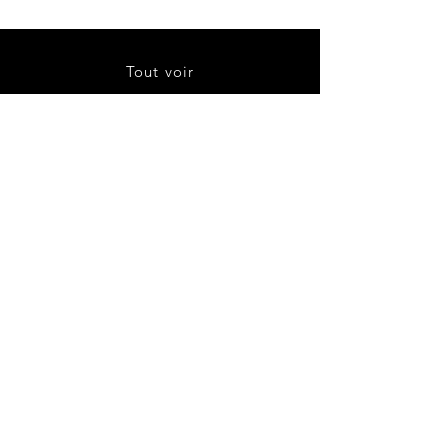
Tout voir
À propos
Contact
Livraison et retours
Politique de boutique
CGV
Politique de cookies
Mentions légales