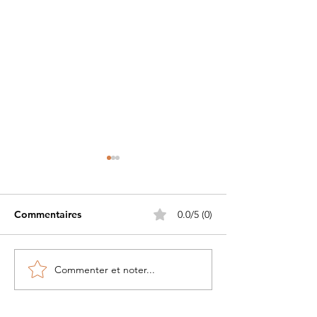
Commentaires
0.0/5 (0)
Commenter et noter...
Petite histoire du béret
Les Guerriers d
militaire....
Pacifique