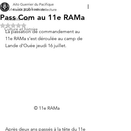
Aito Guerrier du Pacifique
Toutes les publications
4 août 2020
1 min de lecture
Pass Com au 11e RAMa
Actualité Aito
Noté NaN étoiles sur 5.
Culture et histoire
La passation de commandement au 
11e RAMa s’est déroulée au camp de 
Lande d’Ouée jeudi 16 juillet. 
© 11e RAMa
Après deux ans passés à la tête du 11e 