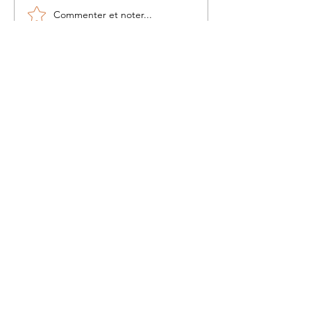
Commenter et noter...
Nouveauté au camp de
la Valbonne
Tout voir
À propos
Contact
Livraison et retours
Politique de boutique
CGV
Politique de cookies