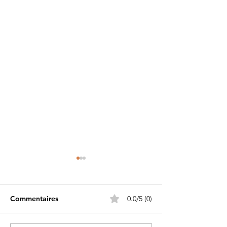
Commentaires
0.0/5 (0)
Un aito au Liba