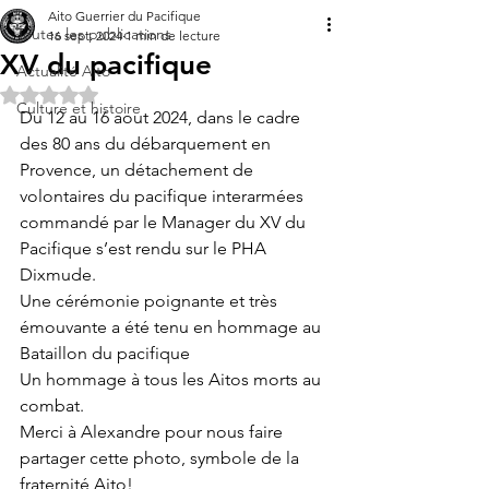
Aito Guerrier du Pacifique
Toutes les publications
16 sept. 2024
1 min de lecture
XV du pacifique
Actualité Aito
Noté NaN étoiles sur 5.
Culture et histoire
Du 12 au 16 aout 2024, dans le cadre 
des 80 ans du débarquement en 
Provence, un détachement de 
volontaires du pacifique interarmées 
commandé par le Manager du XV du 
Pacifique s’est rendu sur le PHA 
Dixmude.
Une cérémonie poignante et très 
émouvante a été tenu en hommage au 
Bataillon du pacifique
Un hommage à tous les Aitos morts au 
combat.
Merci à Alexandre pour nous faire 
partager cette photo, symbole de la 
fraternité Aito!