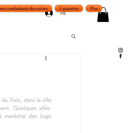
e combattants des océans
Casquettes
Plus
HE
 Train, dans la ville 
ent. Quelques allés-
 maréchal des logis 