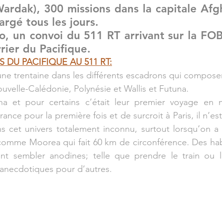
ardak), 300 missions dans la capitale Afg
rgé tous les jours.
o, un convoi du 511 RT arrivant sur la FOB
ier du Pacifique.
S DU PACIFIQUE AU 511 RT:
une trentaine dans les différents escadrons qui composen
uvelle-Calédonie, Polynésie et Wallis et Futuna. 
na et pour certains c’était leur premier voyage en m
nce pour la première fois et de surcroit à Paris, il n’est
s cet univers totalement inconnu, surtout lorsqu’on a 
 comme Moorea qui fait 60 km de circonférence. Des hab
ent sembler anodines; telle que prendre le train ou 
s anecdotiques pour d’autres.