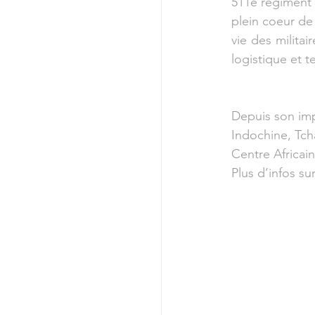
511e régiment d
plein coeur de 
vie des militai
logistique et t
Depuis son imp
Indochine, Tch
Centre Africai
Plus d’infos su