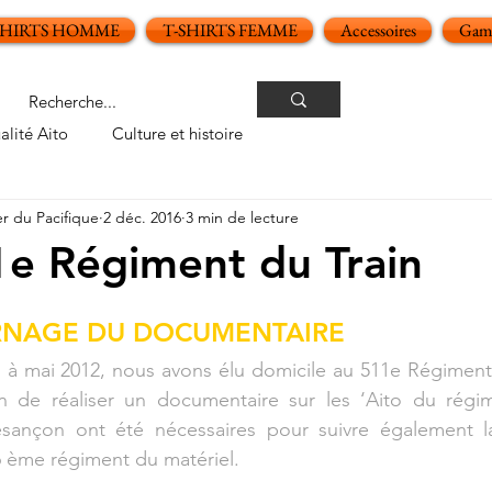
SHIRTS HOMME
T-SHIRTS FEMME
Accessoires
Gamm
alité Aito
Culture et histoire
er du Pacifique
2 déc. 2016
3 min de lecture
1e Régiment du Train
oiles sur 5.
RNAGE DU DOCUMENTAIRE
1 à mai 2012, nous avons élu domicile au 511e Régiment du
n de réaliser un documentaire sur les ‘Aito du régim
esançon ont été nécessaires pour suivre également la
 6 ème régiment du matériel.