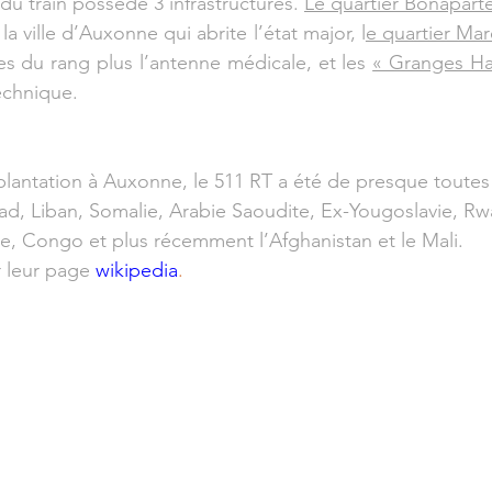
u train possède 3 infrastructures. 
Le quartier Bonapart
la ville d’Auxonne qui abrite l’état major, l
e quartier Ma
res du rang plus l’antenne médicale, et les 
« Granges Ha
echnique.
lantation à Auxonne, le 511 RT a été de presque toutes 
ad, Liban, Somalie, Arabie Saoudite, Ex-Yougoslavie, R
ne, Congo et plus récemment l’Afghanistan et le Mali.
r leur page
wikipedia
. 