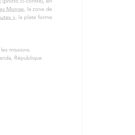
e
 (photo ci-contre), en 
rey Monge
, la zone de 
utes »
, la plate forme 
les missions. 
wanda, République 