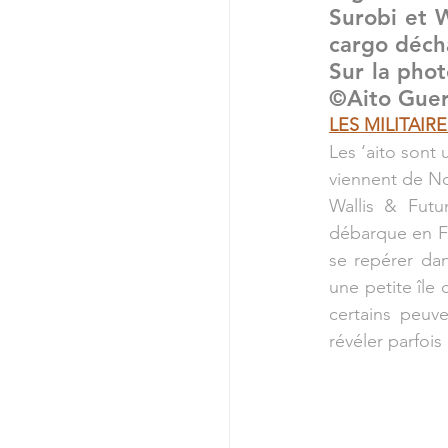
Surobi et W
cargo décha
Sur la phot
©Aito Guerr
LES MILITAIRE
Les ‘aito sont 
viennent de No
Wallis & Futu
débarque en Fra
se repérer dan
une petite île
certains peuv
révéler parfoi