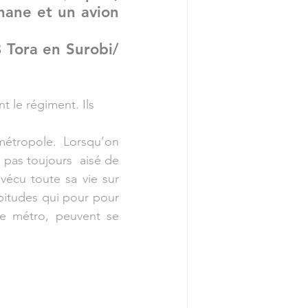
hane et un avion 
 Tora en Surobi/ 
t le régiment. Ils 
étropole. Lorsqu’on 
 pas toujours  aisé de 
vécu toute sa vie sur 
itudes qui pour pour 
le métro, peuvent se 