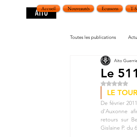
Accueil
Nouveautés
Ecussons
T-
AITO
Toutes les publications
Actu
Aito Guerri
Le 51
Noté NaN ét
LE TOU
De février 201
d’Auxonne afi
retours sur B
Gislaine P. du