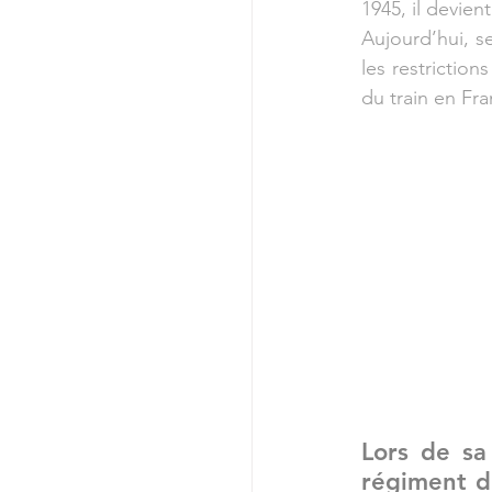
1945, il devie
Aujourd’hui, s
les restrictio
du train en Fra
Lors de sa
régiment d