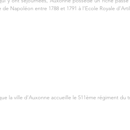
qui y ont séjournées, Auxonne possède un riche passé m
 de Napoléon entre 1788 et 1791 à l’Ecole Royale d’Artil
ue la ville d’Auxonne accueille le 511ème régiment du tr