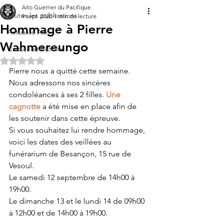
Aito Guerrier du Pacifique
Toutes les publications
9 sept. 2020
1 min de lecture
Hommage à Pierre
Actualité Aito
Wahmereungo
Culture et histoire
Noté NaN étoiles sur 5.
Pierre nous a quitté cette semaine. 
Nous adressons nos sincères 
condoléances à ses 2 filles. 
Une 
cagnotte
 a été mise en place afin de 
les soutenir dans cette épreuve.  
Si vous souhaitez lui rendre hommage, 
voici les dates des veillées au 
funérarium de Besançon, 15 rue de 
Vesoul.
Le samedi 12 septembre de 14h00 à 
19h00.
Le dimanche 13 et le lundi 14 de 09h00 
à 12h00 et de 14h00 à 19h00. 