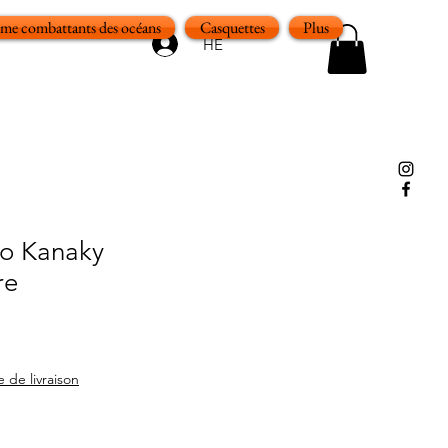
e combattants des océans
Casquettes
Plus
HE
to Kanaky
re
e de livraison