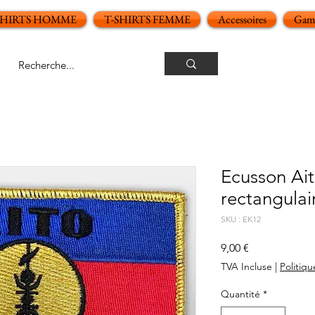
SHIRTS HOMME
T-SHIRTS FEMME
Accessoires
Gamm
Ecusson Ai
rectangulai
SKU : EK12
Prix
9,00 €
TVA Incluse
|
Politiqu
Quantité
*