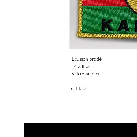
. Ecusson brodé
. 14 X 8 cm
. Velcro au dos
ref EK12