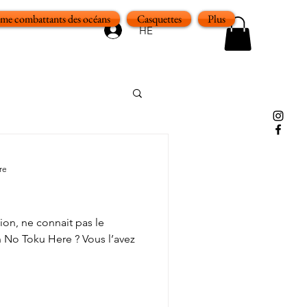
e combattants des océans
Casquettes
Plus
HE
re
tion, ne connait pas le
 No Toku Here ? Vous l’avez