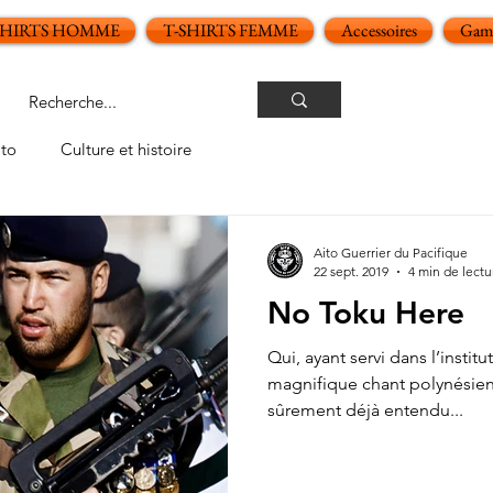
SHIRTS HOMME
T-SHIRTS FEMME
Accessoires
Gamm
ito
Culture et histoire
Aito Guerrier du Pacifique
22 sept. 2019
4 min de lectu
No Toku Here
Qui, ayant servi dans l’institu
magnifique chant polynésien
sûrement déjà entendu...