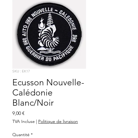
SKU : EK17
Ecusson Nouvelle-
Calédonie
Blanc/Noir
Prix
9,00 €
TVA Incluse
|
Politique de livraison
Quantité
*