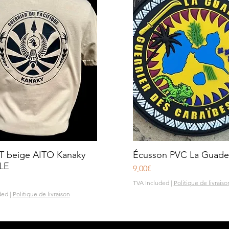
T beige AITO Kanaky
Quick View
Écusson PVC La Guade
Quick View
LE
Price
9,00€
TVA Included
|
Politique de livraiso
ded
|
Politique de livraison