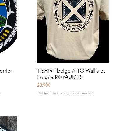
rrier
T-SHIRT beige AITO Wallis et
Quick View
Futuna ROYAUMES
Price
28,90€
n
TVA Included
|
Politique de livraison