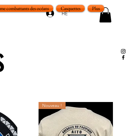
e combattants des océans
Casquettes
Plus
HE
s
Nouveau !