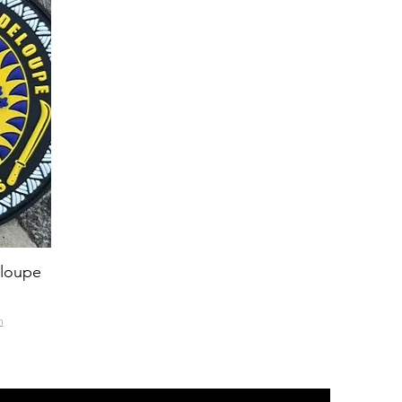
loupe
n