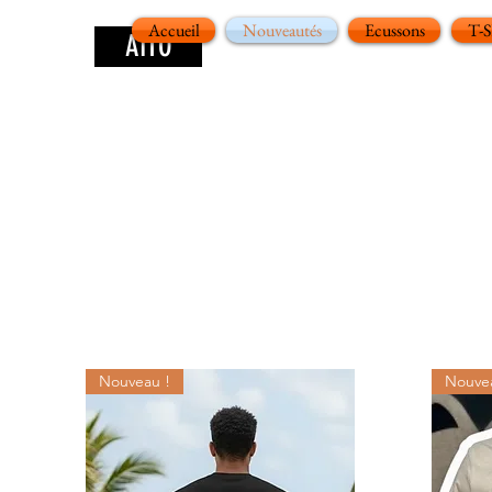
Accueil
Nouveautés
Ecussons
T-
AITO
Nouveau !
Nouvea