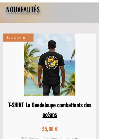
NOUVEAUTÉS
Nouveau !
T-SHIRT La Guadeloupe combattants des
océans
Prix
35,00 €
TVA Incluse
|
Politique de livraison