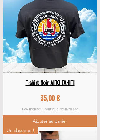
T-shirt Noir AITO TAHITI
Prix
35,00 €
TVA Incluse
|
Politique de livraison
Ajouter au panier
Un classique !