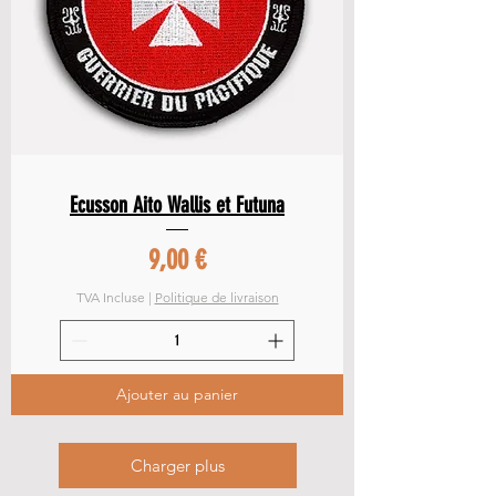
Ecusson Aito Wallis et Futuna
Prix
9,00 €
TVA Incluse
|
Politique de livraison
Ajouter au panier
Charger plus