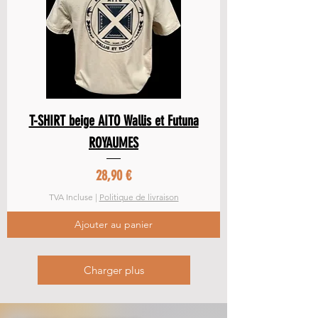
T-SHIRT beige AITO Wallis et Futuna
ROYAUMES
Prix
28,90 €
TVA Incluse
|
Politique de livraison
Ajouter au panier
Charger plus