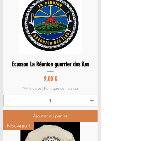
Ecusson La Réunion guerrier des îles
Prix
9,00 €
TVA Incluse
|
Politique de livraison
Ajouter au panier
Nouveau !