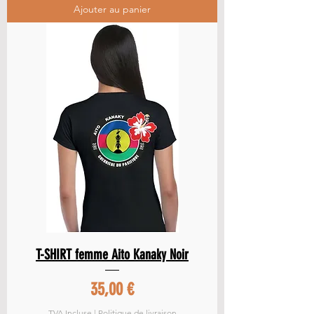
Ajouter au panier
T-SHIRT femme Aito Kanaky Noir
Prix
35,00 €
TVA Incluse
|
Politique de livraison