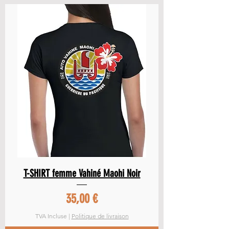
T-SHIRT femme Vahiné Maohi Noir
Prix
35,00 €
TVA Incluse
|
Politique de livraison