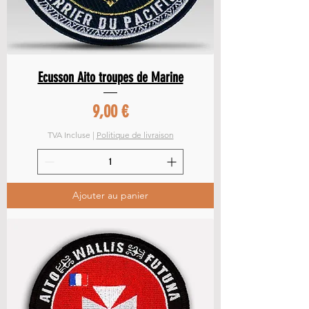
Ecusson Aito troupes de Marine
Prix
9,00 €
TVA Incluse
|
Politique de livraison
Ajouter au panier