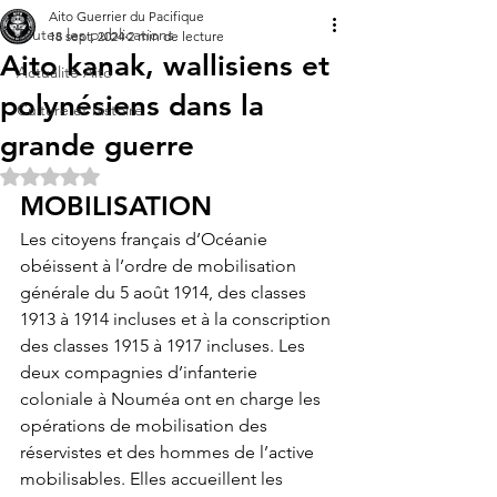
Aito Guerrier du Pacifique
Toutes les publications
18 sept. 2024
2 min de lecture
Aito kanak, wallisiens et
Actualité Aito
polynésiens dans la
Culture et histoire
grande guerre
Noté NaN étoiles sur 5.
MOBILISATION 
Les citoyens français d’Océanie 
obéissent à l’ordre de mobilisation 
générale du 5 août 1914, des classes 
1913 à 1914 incluses et à la conscription 
des classes 1915 à 1917 incluses. Les 
deux compagnies d’infanterie 
coloniale à Nouméa ont en charge les 
opérations de mobilisation des 
réservistes et des hommes de l’active 
mobilisables. Elles accueillent les 