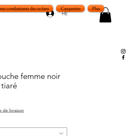
e combattants des océans
Casquettes
Plus
HE
puche femme noir
 tiaré
e de livraison