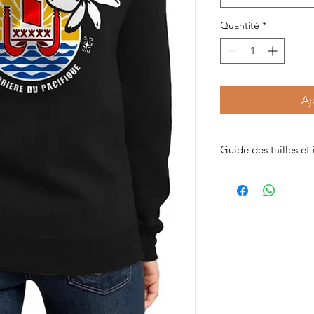
Quantité
*
Aj
Guide des tailles et
Ce sweat taille petit
Prenez 2 tailles au de
Prenez une taille au d
pour un joli rendu ci
dessus pour un rendu
superbe produit.
Lavage à l'envers en
Sèche-linge déconseil
de conserver le bea