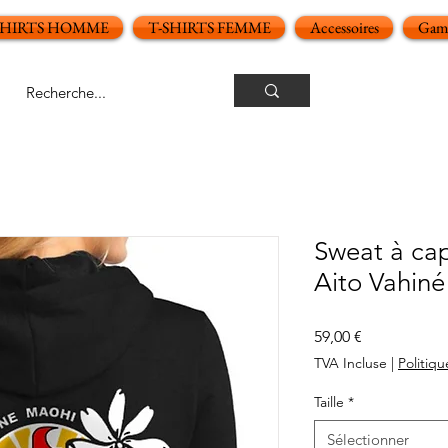
SHIRTS HOMME
T-SHIRTS FEMME
Accessoires
Gamm
Sweat à ca
Aito Vahiné
Prix
59,00 €
TVA Incluse
|
Politiqu
Taille
*
Sélectionner