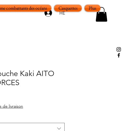
e combattants des océans
Casquettes
Plus
HE
puche Kaki AITO
ORCES
e de livraison