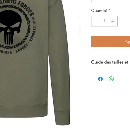
Quantité
*
Aj
Guide des tailles et
Prenez 1 taille en des
un rendu classique co
pour un look "oversiz
Lavage à l'envers en
Sèche-linge déconseil
de conserver le bea
très nombreux lavage
Repassage à l'envers