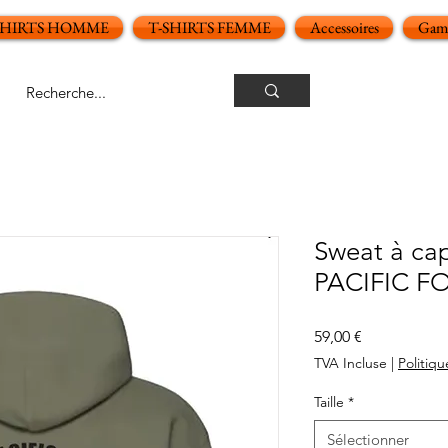
SHIRTS HOMME
T-SHIRTS FEMME
Accessoires
Gamm
Sweat à ca
PACIFIC F
Prix
59,00 €
TVA Incluse
|
Politiqu
Taille
*
Sélectionner