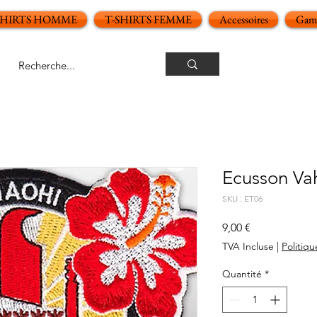
SHIRTS HOMME
T-SHIRTS FEMME
Accessoires
Gamm
Ecusson Vah
SKU : ET06
Prix
9,00 €
TVA Incluse
|
Politiqu
Quantité
*