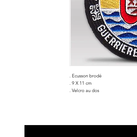
. Ecusson brodé
. 9 X 11 cm
. Velcro au dos