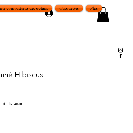
e combattants des océans
Casquettes
Plus
HE
iné Hibiscus
e de livraison