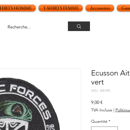
SHIRTS HOMME
T-SHIRTS FEMME
Accessoires
Gamm
Ecusson Ait
vert
SKU : EBV40
Prix
9,00 €
TVA Incluse
|
Politiqu
Quantité
*