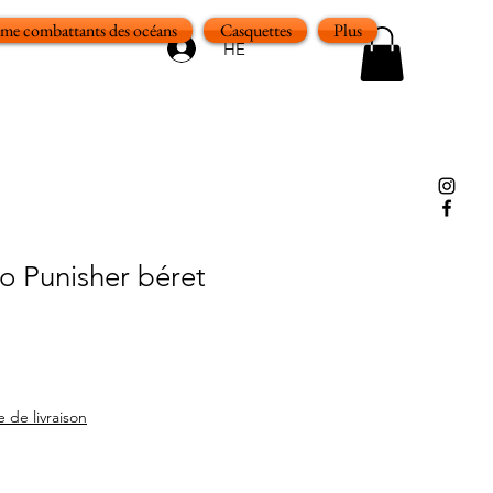
e combattants des océans
Casquettes
Plus
HE
o Punisher béret
e de livraison