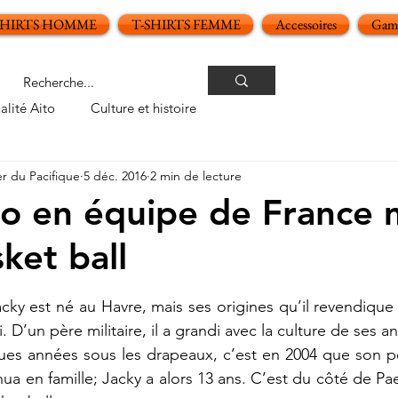
SHIRTS HOMME
T-SHIRTS FEMME
Accessoires
Gamm
alité Aito
Culture et histoire
er du Pacifique
5 déc. 2016
2 min de lecture
o en équipe de France m
ket ball
oiles sur 5.
cky est né au Havre, mais ses origines qu’il revendique h
i. D’un père militaire, il a grandi avec la culture de ses a
es années sous les drapeaux, c’est en 2004 que son pèr
ua en famille; Jacky a alors 13 ans. C’est du côté de Paea