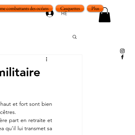
e combattants des océans
Casquettes
Plus
HE
ilitaire
aut et fort sont bien 
ncêtres.
e part en retraite et 
 qu’il lui transmet sa 