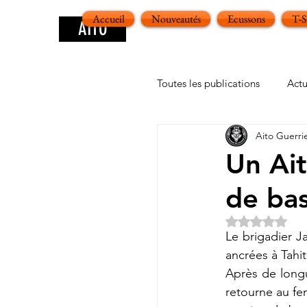
Accueil
Nouveautés
Ecussons
T-
AITO
Toutes les publications
Actu
Aito Guerri
Un Ait
de bas
Noté NaN ét
Le brigadier Ja
ancrées à Tahit
Après de longu
retourne au fen