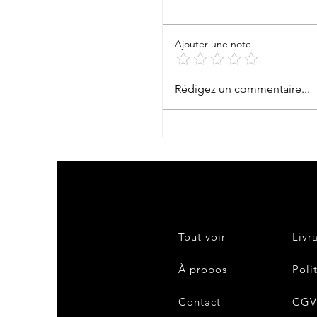
Te Aito Ma’ohi !
Ajouter une note
Rédigez un commentaire...
Tout voir
Livr
À propos
Poli
Contact
CG