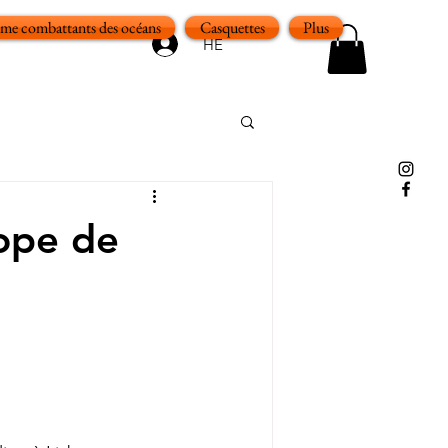
e combattants des océans
Casquettes
Plus
HE
ope de