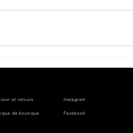
Petite histoire du béret
militaire....
aison et retours
Instagram
tique de boutique
Facebook
V