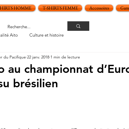
SHIRTS HOMME
T-SHIRTS FEMME
Accessoires
Gamm
alité Aito
Culture et histoire
er du Pacifique
22 janv. 2018
1 min de lecture
to au championnat d’Eur
su brésilien
oiles sur 5.