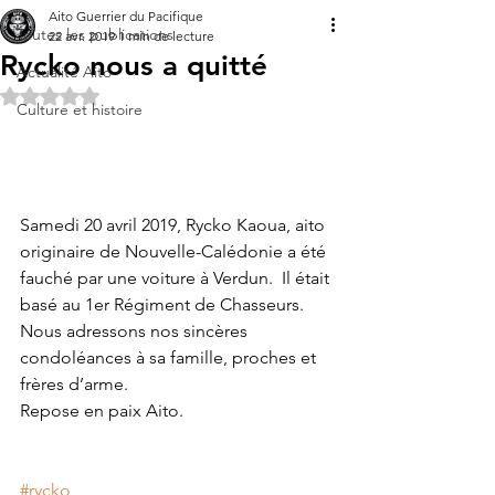
Aito Guerrier du Pacifique
Toutes les publications
22 avr. 2019
1 min de lecture
Rycko nous a quitté
Actualité Aito
Noté NaN étoiles sur 5.
Culture et histoire
Samedi 20 avril 2019, Rycko Kaoua, aito 
originaire de Nouvelle-Calédonie a été 
fauché par une voiture à Verdun.  Il était 
basé au 1er Régiment de Chasseurs.
Nous adressons nos sincères 
condoléances à sa famille, proches et 
frères d’arme.
Repose en paix Aito.
#rycko