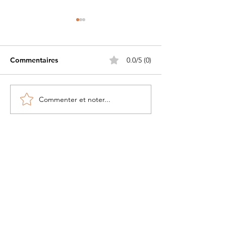
Commentaires
0.0/5 (0)
Commenter et noter...
Petite histoire du béret
Les Guerriers d
militaire....
Pacifique
Tout voir
À propos
Contact