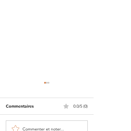
Commentaires
0.0/5 (0)
Commenter et noter...
Petite histoire du béret
Les Guerriers d