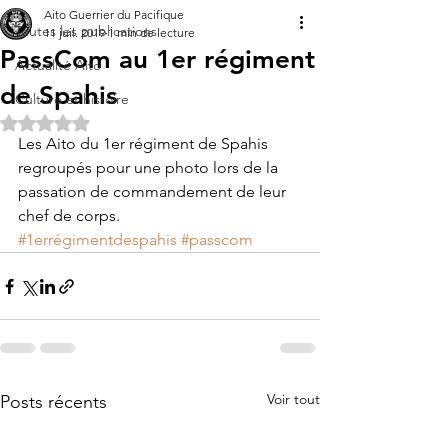
Aito Guerrier du Pacifique
Toutes les publications
11 juil. 2019
1 min de lecture
PassCom au 1er régiment
Actualité Aito
de Spahis
Culture et histoire
Noté NaN étoiles sur 5.
Les Aito du 1er régiment de Spahis 
regroupés pour une photo lors de la 
passation de commandement de leur 
chef de corps.
#1errégimentdespahis
#passcom
Voir tout
Posts récents