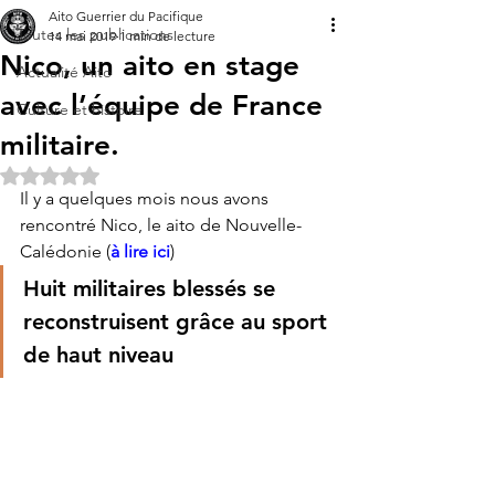
Aito Guerrier du Pacifique
Toutes les publications
14 mai 2019
1 min de lecture
Nico, un aito en stage
Actualité Aito
avec l’équipe de France
Culture et histoire
militaire.
Noté NaN étoiles sur 5.
Il y a quelques mois nous avons 
rencontré Nico, le aito de Nouvelle-
Calédonie (
à lire ici
)
Huit militaires blessés se 
reconstruisent grâce au sport 
de haut niveau