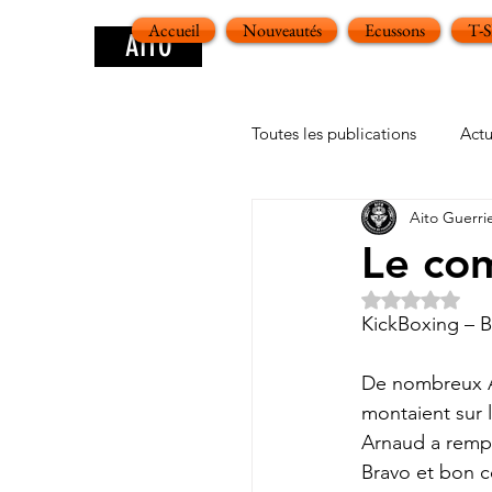
Accueil
Nouveautés
Ecussons
T-
AITO
Toutes les publications
Actu
Aito Guerri
Le com
Noté NaN ét
KickBoxing – B
De nombreux A
montaient sur 
Arnaud a remp
Bravo et bon c