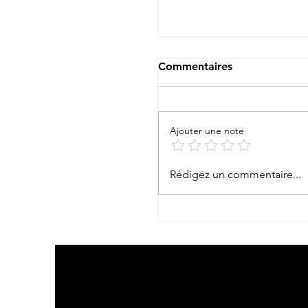
Commentaires
Te Aito Ma’ohi !
Ajouter une note
Rédigez un commentaire...