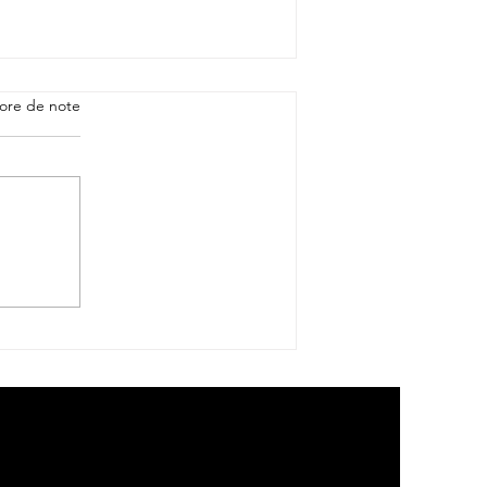
ore de note
Les Guerriers du XV du
Pacifique