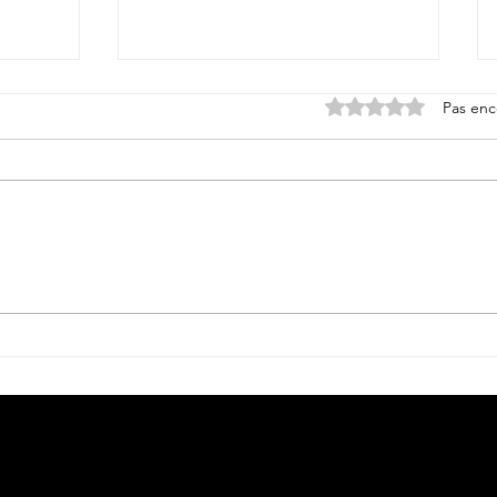
Noté 0 étoile sur 5.
Pas enc
Petite histoire du béret
militaire....