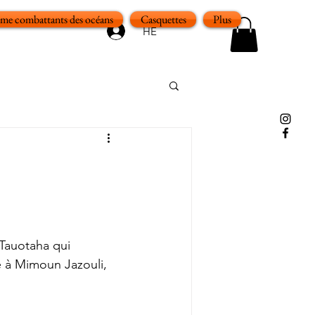
e combattants des océans
Casquettes
Plus
HE
Tauotaha qui 
e à Mimoun Jazouli, 