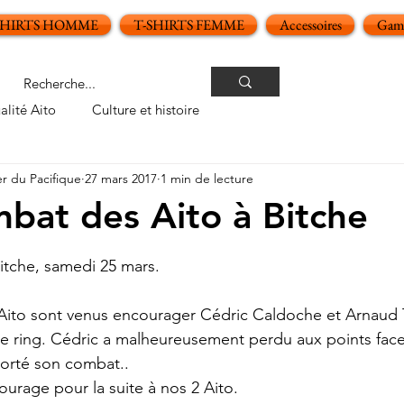
SHIRTS HOMME
T-SHIRTS FEMME
Accessoires
Gamm
alité Aito
Culture et histoire
er du Pacifique
27 mars 2017
1 min de lecture
bat des Aito à Bitche
oiles sur 5.
itche, samedi 25 mars.
ito sont venus encourager Cédric Caldoche et Arnaud 
le ring. Cédric a malheureusement perdu aux points fac
orté son combat..
ourage pour la suite à nos 2 Aito.