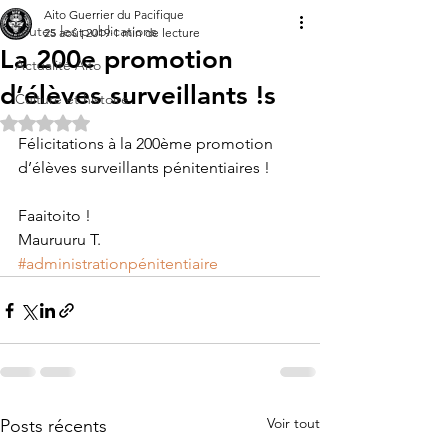
Aito Guerrier du Pacifique
Toutes les publications
25 août 2019
1 min de lecture
La 200e promotion
Actualité Aito
d’élèves surveillants !s
Culture et histoire
Noté NaN étoiles sur 5.
Félicitations à la 200ème promotion 
d’élèves surveillants pénitentiaires !
Faaitoito !
Mauruuru T.
#administrationpénitentiaire
Voir tout
Posts récents