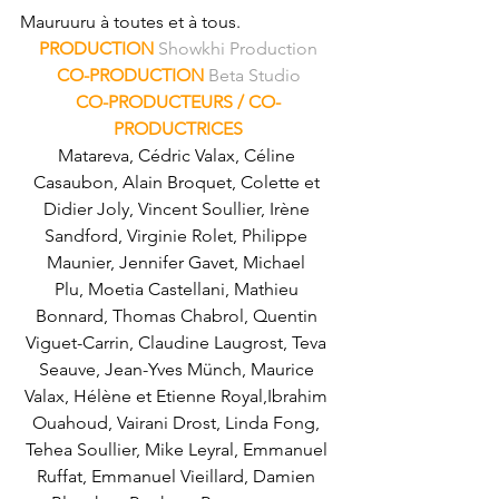
Mauruuru à toutes et à tous.
PRODUCTION 
Showkhi Production
CO-PRODUCTION 
Beta Studio
CO-PRODUCTEURS / CO-
PRODUCTRICES
Matareva, Cédric Valax, Céline 
Casaubon, Alain Broquet, Colette et 
Didier Joly, Vincent Soullier, Irène 
Sandford, Virginie Rolet, Philippe 
Maunier, Jennifer Gavet, Michael 
Plu, Moetia Castellani, Mathieu 
Bonnard, Thomas Chabrol, Quentin 
Viguet-Carrin, Claudine Laugrost, Teva 
Seauve, Jean-Yves Münch, Maurice 
Valax, Hélène et Etienne Royal,Ibrahim 
Ouahoud, Vairani Drost, Linda Fong, 
Tehea Soullier, Mike Leyral, Emmanuel 
Ruffat, Emmanuel Vieillard, Damien 