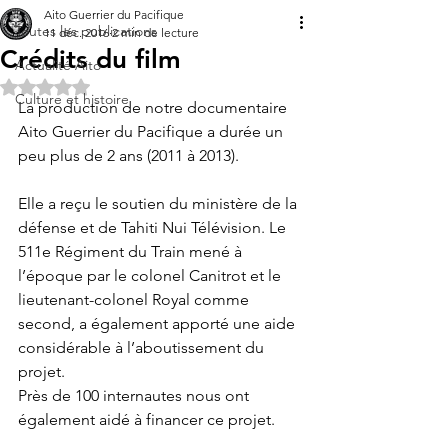
Aito Guerrier du Pacifique
Toutes les publications
11 déc. 2016
2 min de lecture
Crédits du film
Actualité Aito
Noté NaN étoiles sur 5.
Culture et histoire
La production de notre documentaire 
Aito Guerrier du Pacifique a durée un 
peu plus de 2 ans (2011 à 2013).
Elle a reçu le soutien du ministère de la 
défense et de Tahiti Nui Télévision. Le 
511e Régiment du Train mené à 
l’époque par le colonel Canitrot et le 
lieutenant-colonel Royal comme 
second, a également apporté une aide 
considérable à l’aboutissement du 
projet.
Près de 100 internautes nous ont 
également aidé à financer ce projet.