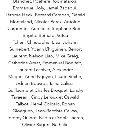
Blanchet, Poehere Roomataroa, 
Emmanuel Joly, Jamal Badaoui, 
Jérome Heck, Bernard Campan, Gérald 
Montaland, Nicolas Perez, Antoine 
Carpentier, Aurélie et Stéphane Breit, 
Brigitte Bernard, Vetea 
Tchen, Christopher Liau, Johann 
Guinebert, Yoann L’higuinen, Benoit 
Laurent, Nelson Liao, Mike Greig, 
Catherine Amat, Emmanuel Bonifait, 
Laurent Lachiver, Alexandre 
Magne, Anne Nguyen, Laurie Reche, 
Adrien Bouvrot, Taina Calissi, 
Guillaume et Charles Broquet, Landry 
Tavaearii, Cindy Leroux et Oswald 
Talbot, Hervé Colosio, Ronan 
Gloaguen, Jean-Baptiste Calvas, 
Jérémy Guinot, Nadia et Sonia Taerea, 
Olivier Ragon, Nathalie 