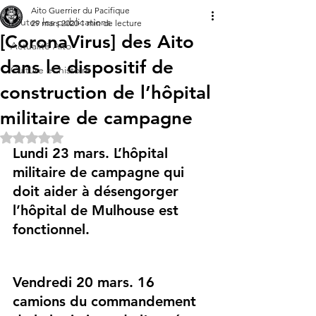
Aito Guerrier du Pacifique
Toutes les publications
29 mars 2020
1 min de lecture
[CoronaVirus] des Aito
Actualité Aito
dans le dispositif de
Culture et histoire
construction de l’hôpital
militaire de campagne
Noté NaN étoiles sur 5.
Lundi 23 mars. L’hôpital 
militaire de campagne qui 
doit aider à désengorger 
l’hôpital de Mulhouse est 
fonctionnel. 
Vendredi 20 mars. 16 
camions du commandement 