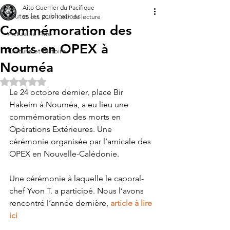
Aito Guerrier du Pacifique
Toutes les publications
25 oct. 2019
1 min de lecture
Commémoration des
Actualité Aito
morts en OPEX à
Culture et histoire
Nouméa
Noté NaN étoiles sur 5.
Le 24 octobre dernier, place Bir 
Hakeim à Nouméa, a eu lieu une 
commémoration des morts en 
Opérations Extérieures. Une 
cérémonie organisée par l’amicale des 
OPEX en Nouvelle-Calédonie. 
Une cérémonie à laquelle le caporal-
chef Yvon T. a participé. Nous l’avons 
rencontré l’année dernière, 
article à lire 
ici