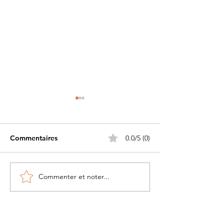
Commentaires
0.0/5 (0)
Commenter et noter...
Petite histoire du béret
Les Guerriers d
militaire....
Pacifique