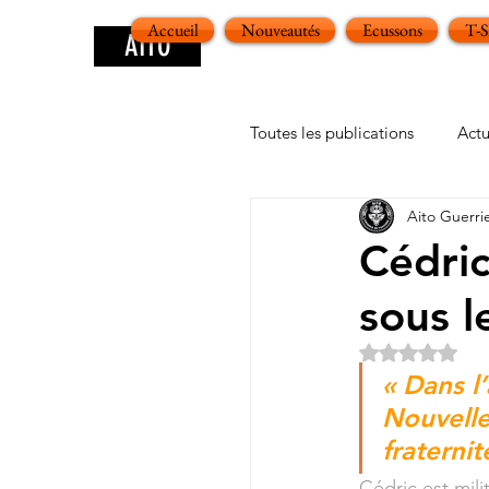
Accueil
Nouveautés
Ecussons
T-
AITO
Toutes les publications
Actu
Aito Guerri
Cédric
sous l
Noté NaN ét
« Dans l
Nouvelle
fraternit
Cédric est mili