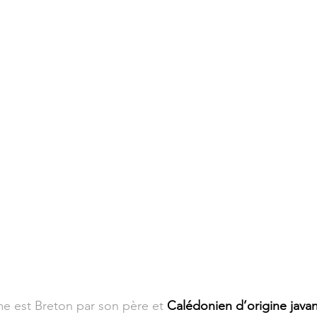
 est Breton par son père et 
Calédonien d’origine java