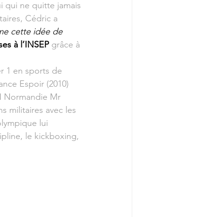
i qui ne quitte jamais 
aires, Cédric a 
me cette idée de 
ses à l’INSEP 
grâce à 
r 1 en sports de 
ance Espoir (2010) 
AHN Normandie Mr 
 militaires avec les 
lympique lui 
ipline, le kickboxing, 