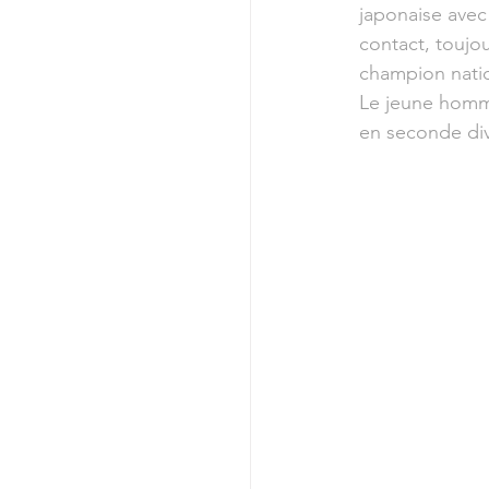
japonaise avec
contact, toujo
champion natio
Le jeune homm
en seconde div