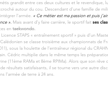
étis grandit entre ces deux cultures et le revendique, lu
ccroché autour du cou. Descendant d’une famille de milit
intégrer l’armée. 
« Ce métier est ma passion et puis j’ai
ance ».
 Mais avant d’y faire carrière, le sportif fait 
ses clas
ces en 
taekwondo.
Licence STAPS « entraînement sportif » puis d’un Maste
e Calédonien se classe troisième aux championnats de Fr
(2011), sous la houlette de l’entraîneur régional du CR
in. Cédric multiplie dans le même temps les préparations
ine (11ème RAMa et 8ème RPIMa). Alors que son rêve o
e résultats satisfaisants, il se tourne vers une autre disc
ns l’armée de terre à 24 ans.