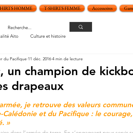
SHIRTS HOMME
T-SHIRTS FEMME
Accessoires
Gamm
alité Aito
Culture et histoire
er du Pacifique
11 déc. 2016
4 min de lecture
, un champion de kickb
es drapeaux
oiles sur 5.
’armée, je retrouve des valeurs commune
-Calédonie et du Pacifique : le courage, l
é. 
» 
taire dans l’armée de terre. En s’engageant pour servir s