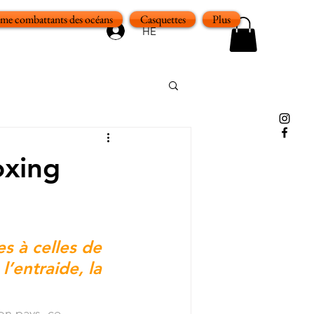
e combattants des océans
Casquettes
Plus
HE
oxing
s à celles de 
’entraide, la 
on pays, ce 