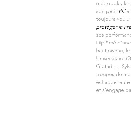
métropole, le m
son petit 
tiki 
a
toujours voulu 
protéger la Fr
ses performan
Diplômé d’une 
haut niveau, l
Universitaire 
Gratadour Sylva
troupes de mar
échappe faute d
et s’engage da