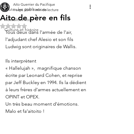
Aito Guerrier du Pacifique
Toutes les publications
1 sept. 2017
1 min de lecture
Aito de père en fils
Actualité Aito
Noté NaN étoiles sur 5.
Culture et histoire
Tous deux dans l’armée de l’air, 
l’adjudant chef Alesio et son fils 
Ludwig sont originaires de Wallis.
Ils interprètent 
« Hallelujah »,  magnifique chanson 
écrite par Leonard Cohen, et reprise 
par Jeff Buckley en 1994. Ils la dédient 
à leurs frères d’armes actuellement en 
OPINT et OPEX.
Un très beau moment d’émotions. 
Malo et fa’aitoito !