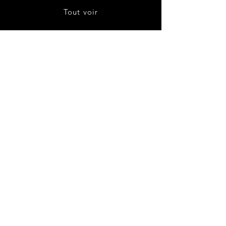
Tout voir
À propos
Contact
Livraison et retours
Politique de boutique
CGV
Politique de cookies
Mentions légales
Instagram