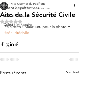
Aito Guerrier du Pacifique
Toutes les publications
30 sept. 2017
1 min de lecture
Aito de la Sécurité Civile
Actualité Aito
Noté NaN étoiles sur 5.
Culture et histoire
Fa’aitoito ! Mauruuru pour la photo A.
#sécuritécivile
Voir tout
Posts récents