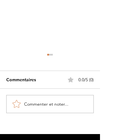
Commentaires
0.0/5 (0)
Commenter et noter...
Petite histoire du béret
Les Guerriers d
militaire....
Pacifique